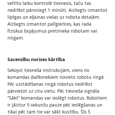
veltīto laiku kontrolē tiesnesis, taču tas 
nedrīkst pārsniegt 1 minūti. Aizliegts izmantot 
lipīgas un eļļainas vielas uz robota detaļām. 
Aizliegts izmantot palīgierīces, kas rada 
fiziskus bojājumus pretinieka robotam vai 
ringam. 
Sacensību norises kārtība
Sekojot tiesneša instrukcijām, viens no 
komandas dalībniekiem novieto robotu ringā. 
Pēc uzstādīšanas ringā robotus nedrīkst 
pārvietot uz citu vietu. Pēc tiesneša signāla 
“Sākt” komandas var ieslēgt robotus. Robotiem 
ir jāiztur 5 sekunžu pauze pēc ieslēgšanas un 
tikai pēc tam tie var sākt kustību. Šīs 5 