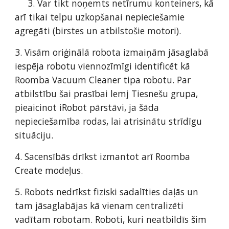
     3. Var tikt noņemts netīrumu konteiners, kā 
arī tikai telpu uzkopšanai nepieciešamie 
agregāti (birstes un atbilstošie motori).  
3. Visām oriģinālā robota izmaiņām jāsaglabā 
iespēja robotu viennozīmīgi identificēt kā 
Roomba Vacuum Cleaner tipa robotu. Par 
atbilstību šai prasībai lemj Tiesnešu grupa, 
pieaicinot iRobot pārstāvi, ja šāda 
nepieciešamība rodas, lai atrisinātu strīdīgu 
situāciju. 
4. Sacensībās drīkst izmantot arī Roomba 
Create modeļus.  
5. Robots nedrīkst fiziski sadalīties daļās un 
tam jāsaglabājas kā vienam centralizēti 
vadītam robotam. Roboti, kuri neatbildīs šim 