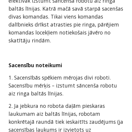
efektīvāk izstumt sāncenša robotu aiz ringa 
baltās līnijas. Katrā mačā savā starpā sacenšas 
divas komandas. Tikai viens komandas 
dalībnieks drīkst atrasties pie ringa, pārējiem 
komandas locekļiem notiekošais jāvēro no 
skatītāju rindām. 
Sacensību noteikumi 
1. Sacensībās spēkiem mērojas divi roboti. 
Sacensību mērķis – izstumt sāncenša robotu 
aiz ringa baltās līnijas.  
2. Ja jebkura no robota daļām pieskaras 
laukumam aiz baltās līnijas, robotam 
konkrētajā raundā tiek ieskaitīts zaudējums (ja 
sacensības laukums ir izvietots uz 