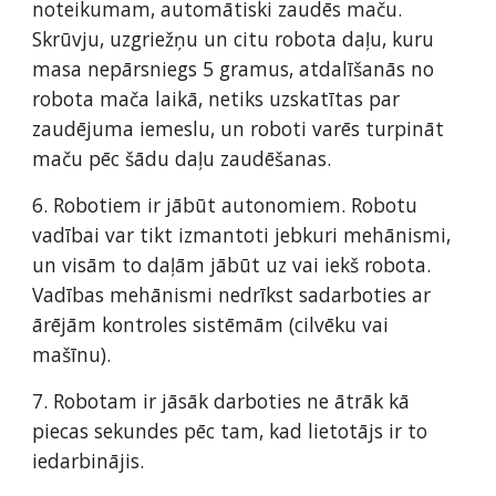
noteikumam, automātiski zaudēs maču. 
Skrūvju, uzgriežņu un citu robota daļu, kuru 
masa nepārsniegs 5 gramus, atdalīšanās no 
robota mača laikā, netiks uzskatītas par 
zaudējuma iemeslu, un roboti varēs turpināt 
maču pēc šādu daļu zaudēšanas.  
6. Robotiem ir jābūt autonomiem. Robotu 
vadībai var tikt izmantoti jebkuri mehānismi, 
un visām to daļām jābūt uz vai iekš robota. 
Vadības mehānismi nedrīkst sadarboties ar 
ārējām kontroles sistēmām (cilvēku vai 
mašīnu).  
7. Robotam ir jāsāk darboties ne ātrāk kā 
piecas sekundes pēc tam, kad lietotājs ir to 
iedarbinājis. 