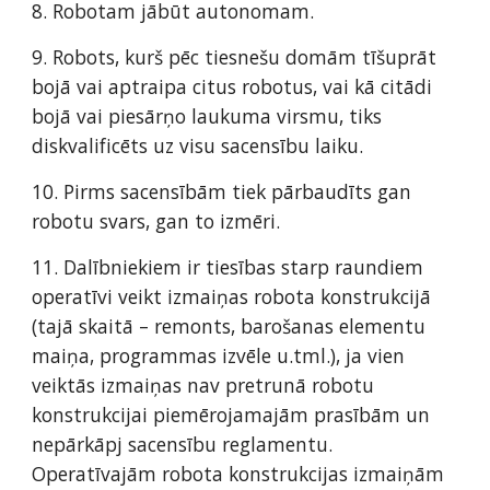
8. Robotam jābūt autonomam. 
9. Robots, kurš pēc tiesnešu domām tīšuprāt 
bojā vai aptraipa citus robotus, vai kā citādi 
bojā vai piesārņo laukuma virsmu, tiks 
diskvalificēts uz visu sacensību laiku.  
10. Pirms sacensībām tiek pārbaudīts gan 
robotu svars, gan to izmēri. 
11. Dalībniekiem ir tiesības starp raundiem 
operatīvi veikt izmaiņas robota konstrukcijā 
(tajā skaitā – remonts, barošanas elementu 
maiņa, programmas izvēle u.tml.), ja vien 
veiktās izmaiņas nav pretrunā robotu 
konstrukcijai piemērojamajām prasībām un 
nepārkāpj sacensību reglamentu. 
Operatīvajām robota konstrukcijas izmaiņām 